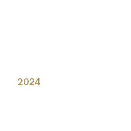
Jahresrückblick 2024
2024
News
30.12.2024