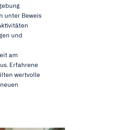
mgebung
n unter Beweis
ktivitäten
ngen und
eit am
us. Erfahrene
lten wertvolle
 neuen