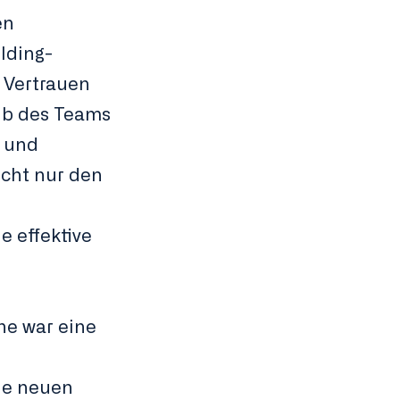
en
lding-
s Vertrauen
lb des Teams
e und
cht nur den
e effektive
he war eine
ie neuen