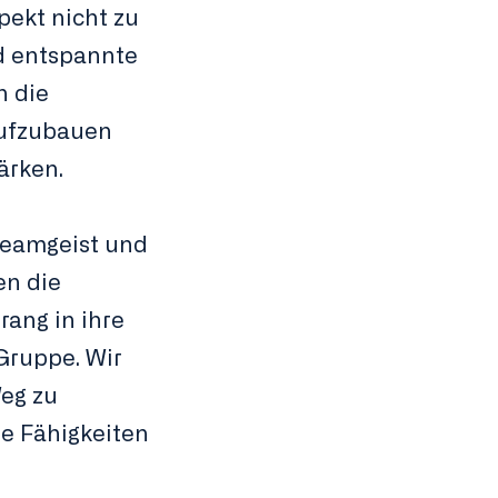
pekt nicht zu
d entspannte
n die
aufzubauen
ärken.
Teamgeist und
en die
ang in ihre
Gruppe. Wir
Weg zu
re Fähigkeiten