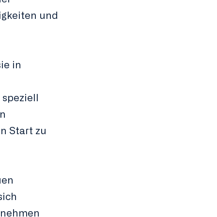
igkeiten und
ie in
speziell
en
n Start zu
uen
sich
ernehmen