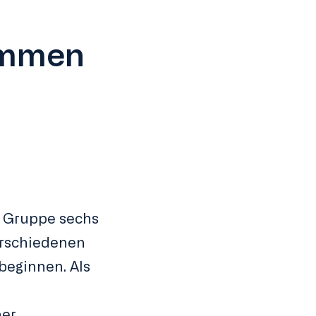
ommen
A Gruppe sechs
erschiedenen
beginnen. Als
her