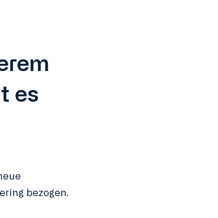
serem
t es
 neue
ering bezogen.