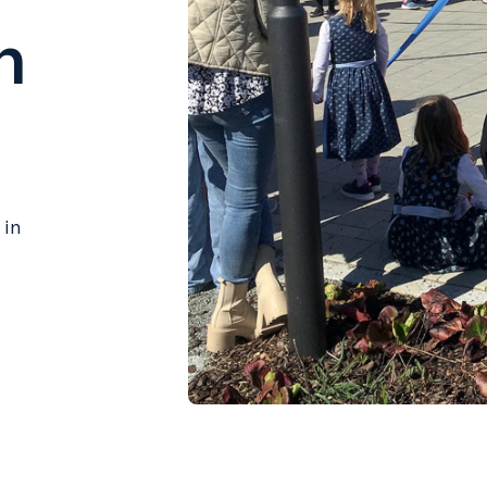
n
 in