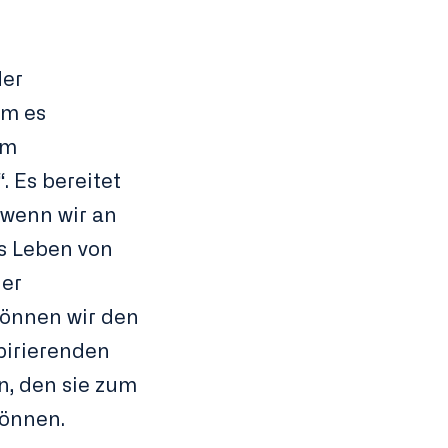
der
em es
em
. Es bereitet
 wenn wir an
as Leben von
der
können wir den
pirierenden
n, den sie zum
önnen.