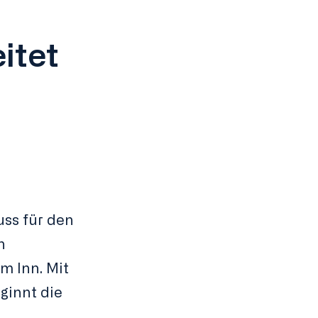
itet
s
huss für den
n
m Inn. Mit
ginnt die