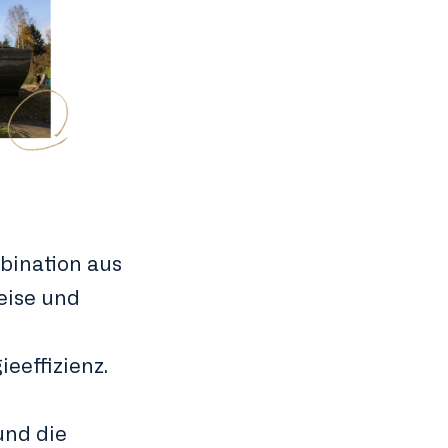
mbination aus
eise und
ieeffizienz.
und die