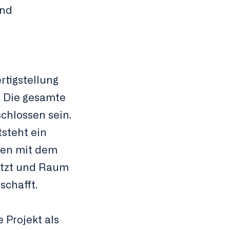
und
rtigstellung
. Die gesamte
chlossen sein.
steht ein
ien mit dem
utzt und Raum
chafft.
 Projekt als