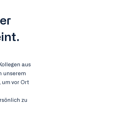
er
int.
ollegen aus
an unserem
 um vor Ort
sönlich zu