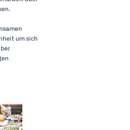
ken.
einsamen
nheit um sich
über
gen