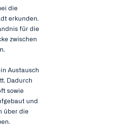
ei die
adt erkunden.
ändnis für die
ücke zwischen
n.
ein Austausch
tt. Dadurch
ft sowie
ufgebaut und
h über die
ben.