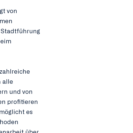
gt von
amen
 Stadtführung
beim
zahlreiche
 alle
ern und von
n profitieren
möglicht es
ethoden
narbeit über