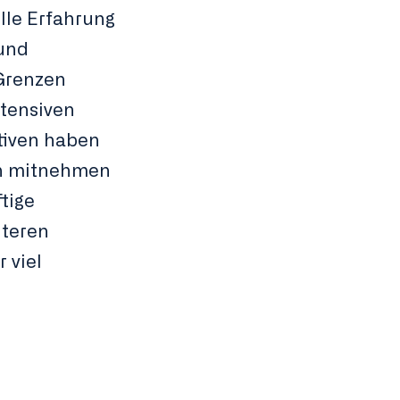
olle Erfahrung
 und
Grenzen
ntensiven
tiven haben
en mitnehmen
tige
iteren
 viel