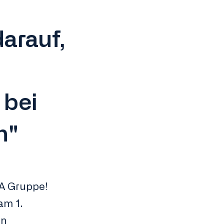
darauf,
 bei
n"
TA Gruppe!
am 1.
en