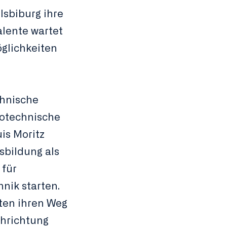
sbiburg ihre
alente wartet
öglichkeiten
chnische
rotechnische
is Moritz
sbildung als
 für
nik starten.
eten ihren Weg
chrichtung