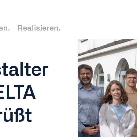
en.
Realisieren.
talter
ELTA
rüßt