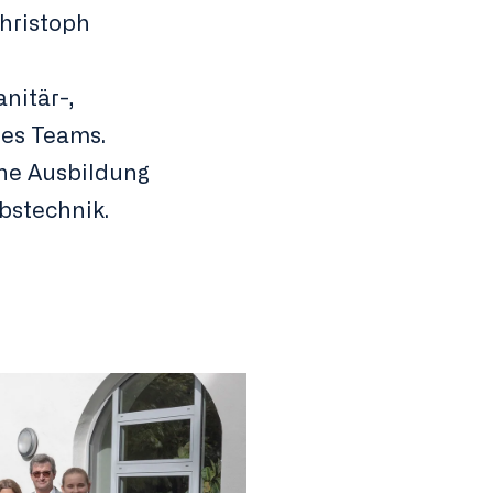
Christoph
nitär-,
des Teams.
ne Ausbildung
ebstechnik.