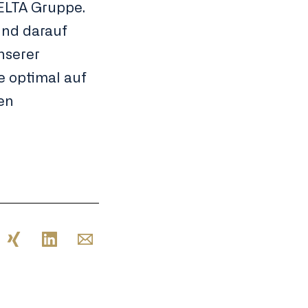
ELTA Gruppe.
ind darauf
unserer
e optimal auf
en