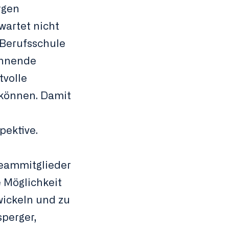
rgen
wartet nicht
 Berufsschule
annende
tvolle
können. Damit
pektive.
 Teammitglieder
 Möglichkeit
wickeln und zu
sperger,