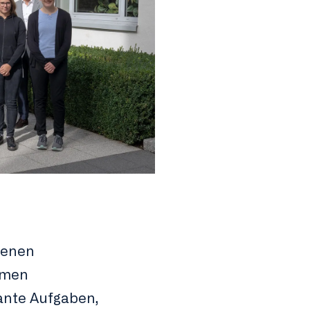
renen
hmen
ante Aufgaben,